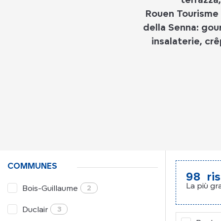
Rouen Tourisme vi
della Senna: gour
insalaterie, cr
COMMUNES
98
ri
La più gr
Bois-Guillaume
2
Duclair
3