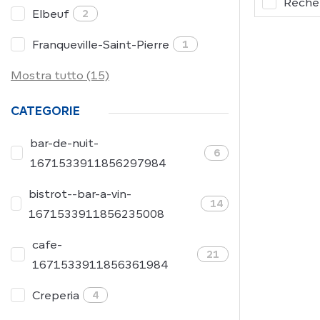
Recher
Elbeuf
2
Franqueville-Saint-Pierre
1
Mostra tutto (15)
CATEGORIE
bar-de-nuit-
6
1671533911856297984
bistrot--bar-a-vin-
14
1671533911856235008
cafe-
21
1671533911856361984
Creperia
4