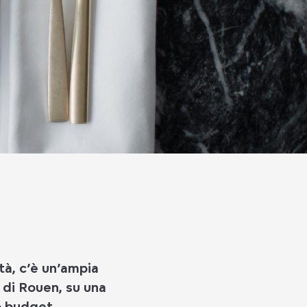
ttà, c’è un’ampia
o di Rouen, su una
uo budget.