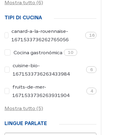
Mostra tutto (6)
TIPI DI CUCINA
canard-a-la-rouennaise-
16
1671533736262765056
Cocina gastronómica
10
cuisine-bio-
6
1671533736263433984
fruits-de-mer-
4
1671533736263931904
Mostra tutto (5)
LINGUE PARLATE