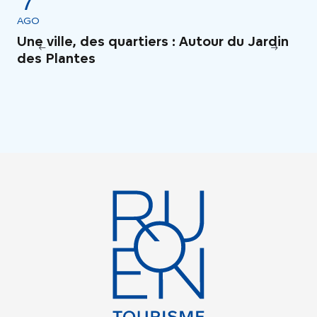
7
AGO
AG
Une ville, des quartiers : Autour du Jardin
Le
des Plantes