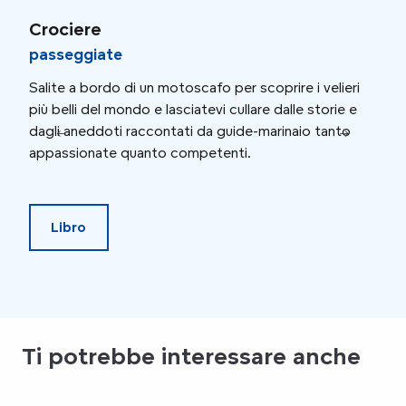
Su e giù per la Senna
Crociere
Cro
passeggiate
col
Crociera con cena
Salite a bordo di un motoscafo per scoprire i velieri
Cosa
più belli del mondo e lasciatevi cullare dalle storie e
orme
dagli aneddoti raccontati da guide-marinaio tanto
un c
appassionate quanto competenti.
succ
Libro
Ti potrebbe interessare anche