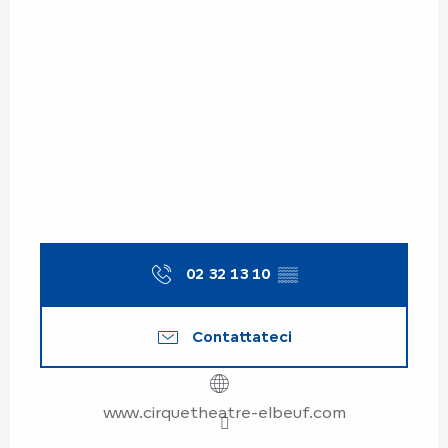
02 32 13 10
▒▒
Contattateci
www.cirquetheatre-elbeuf.com