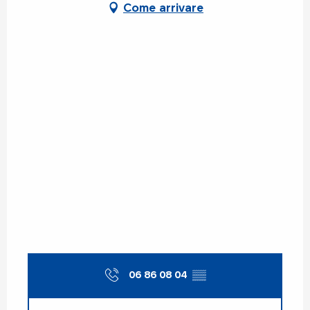
Mercoledì 24 giugno 2026
Come arrivare
Dal
6 luglio 2026
al
10 luglio 2026
Dal
13 luglio 2026
al
17 luglio 2026
Dal
24 agosto 2026
al
28 agosto
2026
Dal
1 settembre 2026
al
30
settembre 2026
Dal
19 settembre 2026
al
20
settembre 2026
Dal
24 ottobre 2026
al
25 ottobre
2026
06 86 08 04
▒▒