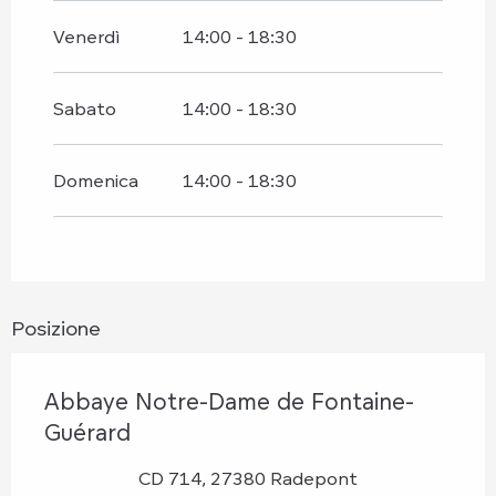
Venerdì
14:00 - 18:30
Venerdì 8 maggio 2026
Sabato
14:00 - 18:30
Giovedì 14 maggio 2026
Domenica
14:00 - 18:30
Domenica 17 maggio 2026
Lunedì 25 maggio 2026
Dal
6 giugno 2026
al
7 giugno 2026
Posizione
Mercoledì 10 giugno 2026
Abbaye Notre-Dame de Fontaine-
Guérard
Mercoledì 17 giugno 2026
CD 714, 27380 Radepont