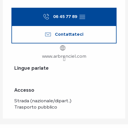
06 45 77 89
▒▒
Contattateci
www.arbrenciel.com
Lingue parlate
Lingue parlate
Accesso
Accesso
Strada (nazionale/dipart.)
Trasporto pubblico