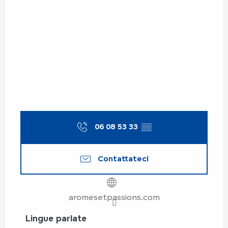
06 08 53 33
▒▒
Contattateci
aromesetpassions.com
Lingue parlate
Lingue parlate