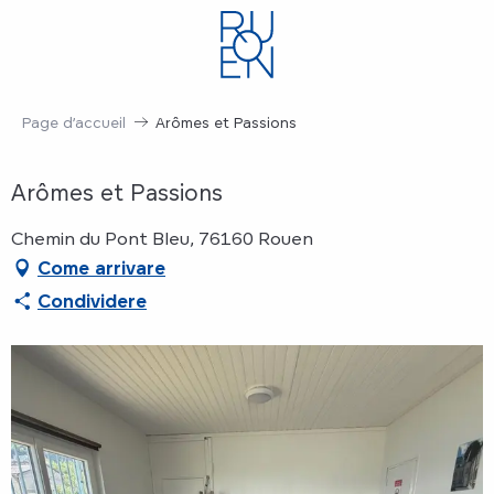
Aller
au
contenu
principal
Page d’accueil
Arômes et Passions
Arômes et Passions
Chemin du Pont Bleu, 76160 Rouen
Come arrivare
Condividere