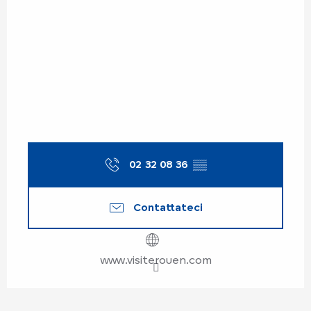
02 32 08 36
▒▒
Contattateci
www.visiterouen.com