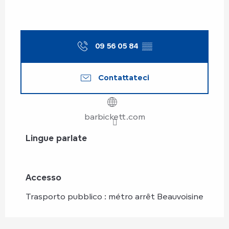
09 56 05 84
▒▒
Contattateci
barbickett.com
Lingue parlate
Lingue parlate
Accesso
Accesso
Trasporto pubblico : métro arrêt Beauvoisine