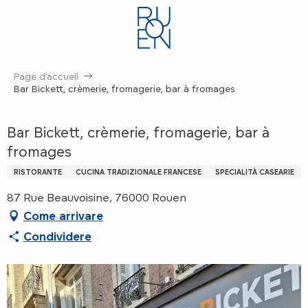
Aller
au
contenu
principal
Page d’accueil
Bar Bickett, crèmerie, fromagerie, bar à fromages
Bar Bickett, crèmerie, fromagerie, bar à
fromages
RISTORANTE
CUCINA TRADIZIONALE FRANCESE
SPECIALITÀ CASEARIE
87 Rue Beauvoisine, 76000 Rouen
Come arrivare
Condividere