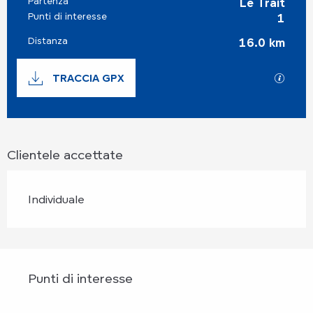
Partenza
Informazioni pratiche
Le Trait
Punti di interesse
1
Distanza
16.0 km
Documentazione
TRACCIA GPX
I file
Clientele accettate
Individuale
Punti di interesse
Punti di interesse