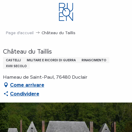
Aller
au
contenu
principal
Page d’accueil
Château du Taillis
Château du Taillis
CASTELLI
MILITARE E RICORDI DI GUERRA
RINASCIMENTO
XVIII SECOLO
Hameau de Saint-Paul, 76480 Duclair
Come arrivare
Condividere