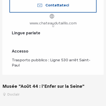
Contattateci
www.chateaudutaillis.com
Lingue parlate
Lingue parlate
Accesso
Accesso
Trasporto pubblico : Ligne 530 arrêt Saint-
Paul
Musée "Août 44 : l'Enfer sur la Seine"
Duclair