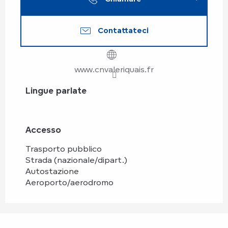
Contattateci
www.cnvaleriquais.fr
Lingue parlate
Lingue parlate
Accesso
Accesso
Trasporto pubblico
Strada (nazionale/dipart.)
Autostazione
Aeroporto/aerodromo