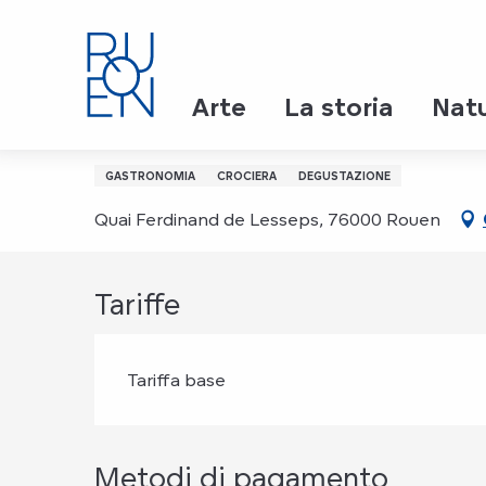
Aller
Page d’accueil
Dîner Soirée du Réveillon - 2nd Serv
au
contenu
principal
Giovedì 31 dicembre a 21:00
Arte
La storia
Nat
Dîner Soirée du Réveill
GASTRONOMIA
CROCIERA
DEGUSTAZIONE
Quai Ferdinand de Lesseps, 76000 Rouen
Tariffe
Tariffa base
Metodi di pagamento