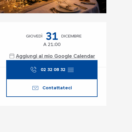
Orari e contatti
31
GIOVEDÌ
DICEMBRE
A 21:00
Aggiungi al mio Google Calendar
02 32 08 32
▒▒
Contattateci