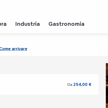
ice
ura
Industria
Gastronomia
on - 2nd Service
Come arrivare
Da
254,00 €