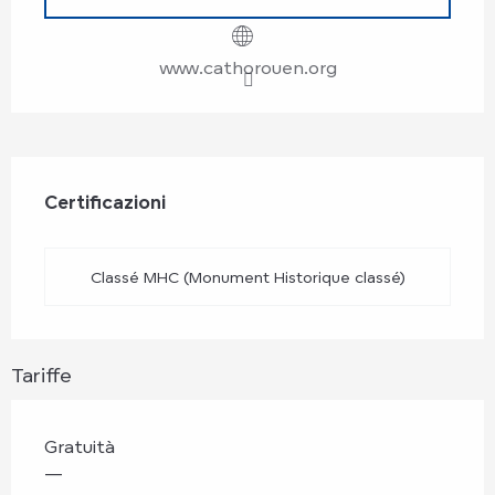
www.cathorouen.org
Offerte di prestazioni
Certificazioni
Certificazioni
Classé MHC (Monument Historique classé)
Tariffe
Gratuità
—