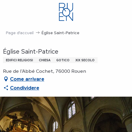
Aller
au
contenu
principal
Page d’accueil
Église Saint-Patrice
Église Saint-Patrice
EDIFICI RELIGIOSI
CHIESA
GOTICO
XIX SECOLO
Rue de l'Abbé Cochet, 76000 Rouen
Come arrivare
Condividere