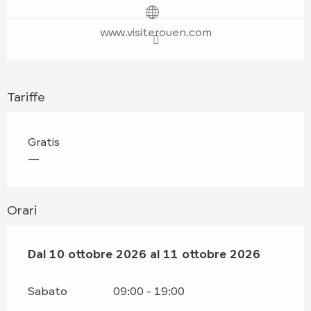
www.visiterouen.com
Tariffe
Gratis
—
Orari
Dal
Dal
10 ottobre 2026
10 ottobre 2026
al
al
11 ottobre 2026
11 ottobre 2026
Sabato
09:00 - 19:00