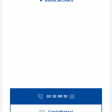
02 32 08 32
▒▒
Contattateci