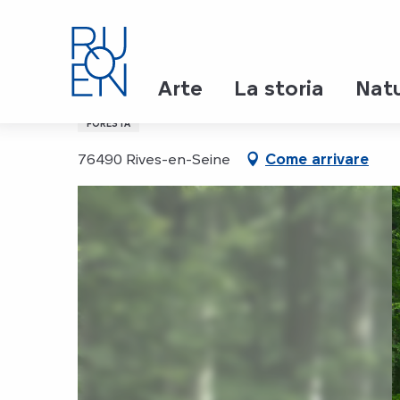
Aller
Page d’accueil
Forêt domaniale du Trait-Maulévrier
au
contenu
principal
Forêt domaniale du Trai
Arte
La storia
Nat
FORESTA
76490 Rives-en-Seine
Come arrivare