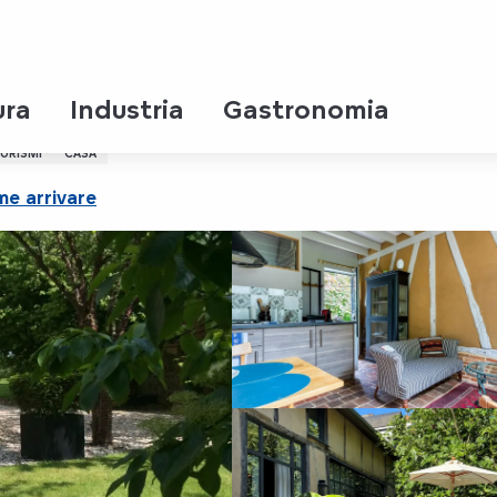
te
ura
Industria
Gastronomia
URISMI
CASA
e arrivare