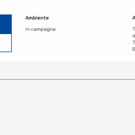
Ambiente
Ambiente
In campagna
T
d
T