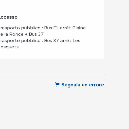
Accesso
Accesso
rasporto pubblico : Bus F1 arrêt Plaine
e la Ronce + Bus 37
rasporto pubblico : Bus 37 arrêt Les
Bosquets
Segnala un errore