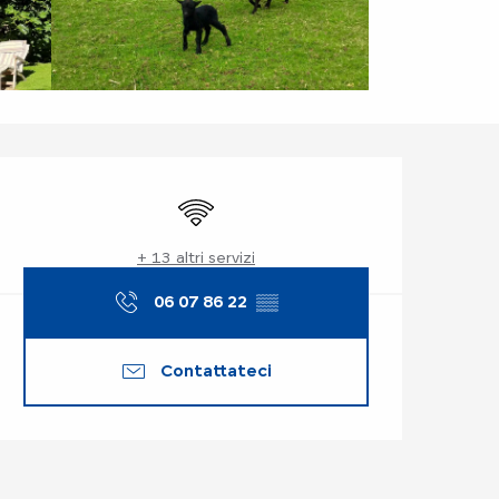
Orari e contatti
Wi-Fi
+ 13 altri servizi
06 07 86 22
▒▒
Contattateci