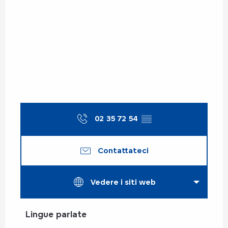
02 35 72 54
▒▒
Contattateci
Vedere i siti web
Lingue parlate
Lingue parlate