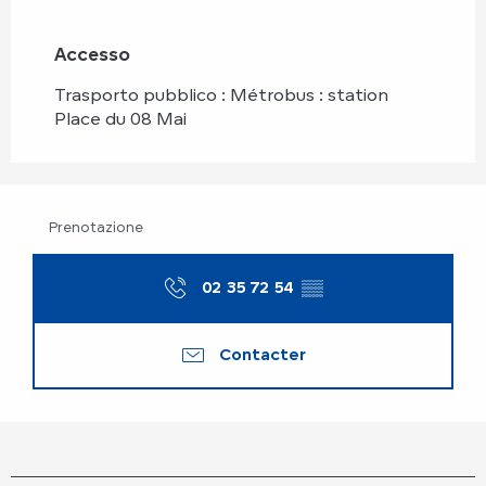
Accesso
Accesso
Trasporto pubblico : Métrobus : station
Place du 08 Mai
Prenotazione
02 35 72 54
▒▒
Contacter