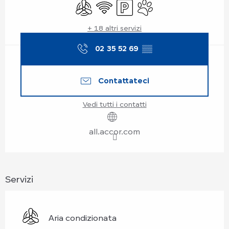
Aria condizionata
Wi-Fi
Parcheggio
Animali ammessi
+ 18 altri servizi
02 35 52 69
▒▒
Contattateci
Vedi tutti i contatti
all.accor.com
Servizi
Aria condizionata