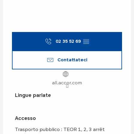
02 35 52 69
▒▒
Contattateci
all.accor.com
Lingue parlate
Lingue parlate
Accesso
Accesso
Trasporto pubblico : TEOR 1, 2, 3 arrêt