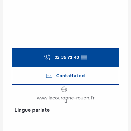
02 35 71 40
▒▒
Contattateci
www.lacouronne-rouen.fr
Lingue parlate
Lingue parlate