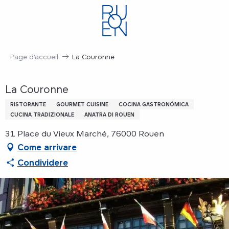
Aller
au
contenu
principal
Page d’accueil
La Couronne
La Couronne
RISTORANTE
GOURMET CUISINE
COCINA GASTRONÓMICA
CUCINA TRADIZIONALE
ANATRA DI ROUEN
31 Place du Vieux Marché, 76000 Rouen
Come arrivare
Condividere