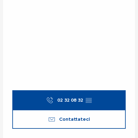
02 32 08 32
▒▒
Contattateci