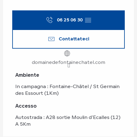
06 25 06 30
▒▒
Contattateci
domainedefontainechatel.com
Ambiente
Ambiente
In campagna :
Fontaine-Châtel / St Germain
des Essourt
(1Km)
Accesso
Accesso
Autostrada : A28 sortie Moulin d'Ecalles (12)
A 5Km