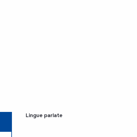
Lingue parlate
Lingue parlate