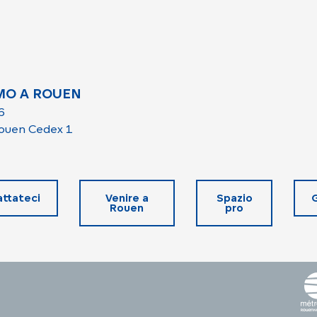
MO A ROUEN
6
ouen Cedex 1
ttateci
Venire a
Spazio
Rouen
pro