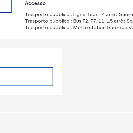
Accesso
Accesso
Trasporto pubblico : Ligne Teor T4 arrêt Gare-
Trasporto pubblico : Bus F2, F7, 11, 15 arrêt S
Trasporto pubblico : Métro station Gare-rue V