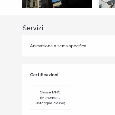
Servizi
Animazione a tema specifica
Offerte di prest
Certificazioni
Certificazioni
Classé MHC
(Monument
Historique classé)