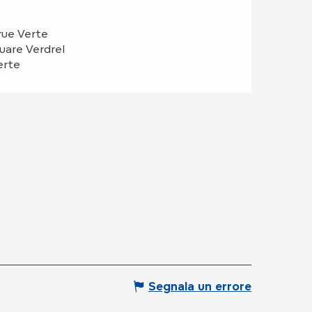
rue Verte
quare Verdrel
erte
Segnala un errore