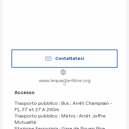
Contattateci
www.lequartierlibre.org
Accesso
Accesso
Trasporto pubblico : Bus : Arrêt Champlain -
F1, F7 et 27 A 290m
Trasporto pubblico : Métro : Arrêt Joffre
Mutualité
Stazione Ferroviaria : Gare de Rouen Rive