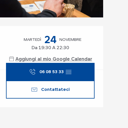
Orari e contatti
24
MARTEDÌ
NOVEMBRE
Da 19:30 A 22:30
Aggiungi al mio Google Calendar
06 08 53 33
▒▒
Contattateci