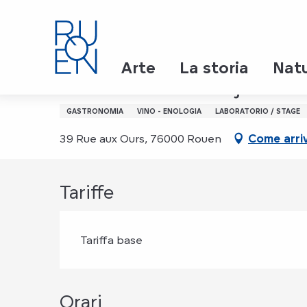
Aller
Page d’accueil
Les crus de Beaujolais
au
contenu
principal
Martedì 24 novembre da 19:30 a 22:30
Arte
La storia
Nat
Les crus de Beaujolais
GASTRONOMIA
VINO - ENOLOGIA
LABORATORIO / STAGE
39 Rue aux Ours, 76000 Rouen
Come arri
Tariffe
Tariffa base
Orari