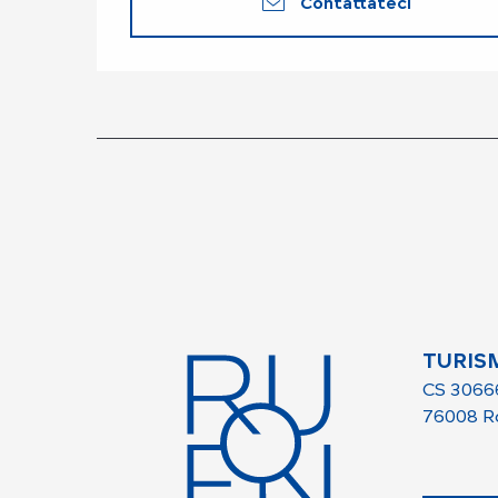
Contattateci
TURIS
CS 3066
76008 R