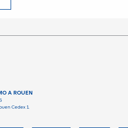
MO A ROUEN
6
ouen Cedex 1