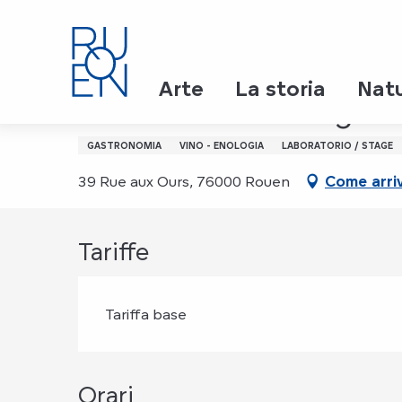
Aller
Page d’accueil
Les vins de fête originaux
au
contenu
principal
Martedì 8 dicembre da 19:30 a 22:30
Arte
La storia
Nat
Les vins de fête origina
GASTRONOMIA
VINO - ENOLOGIA
LABORATORIO / STAGE
39 Rue aux Ours, 76000 Rouen
Come arri
Tariffe
Tariffa base
Orari