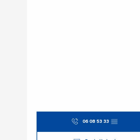
06 08 53 33
▒▒