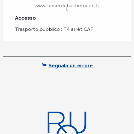
www.lancerdehacherouen.fr
Accesso
Accesso
Trasporto pubblico : T4 arrêt CAF
Segnala un errore