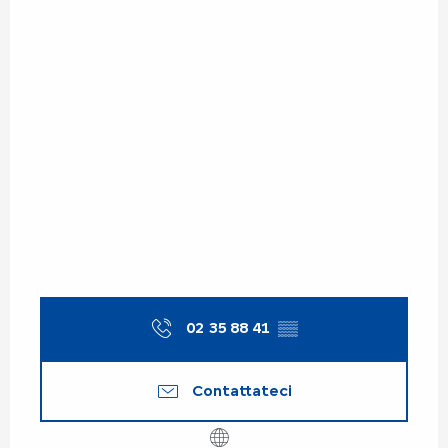
02 35 88 41
▒▒
Contattateci