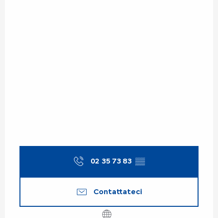
02 35 73 83
▒▒
Contattateci