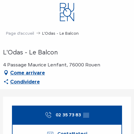
Aller
au
contenu
principal
Page d’accueil
L'Odas - Le Balcon
L'Odas - Le Balcon
4 Passage Maurice Lenfant, 76000 Rouen
Come arrivare
Condividere
Orari e contatti
02 35 73 83
▒▒
Contattateci