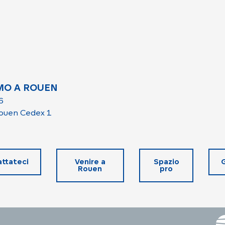
MO A ROUEN
6
ouen Cedex 1
ttateci
Venire a
Spazio
Rouen
pro