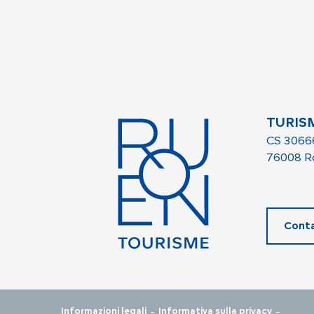
TURIS
CS 3066
76008 R
Conta
-
-
Informazioni legali
Informativa sulla privacy