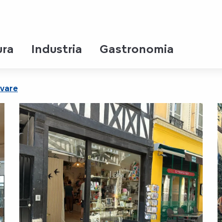
urs
ura
Industria
Gastronomia
ivare