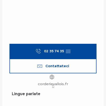
02 35 74 35
▒▒
Contattateci
corderievallois.fr
Lingue parlate
Lingue parlate