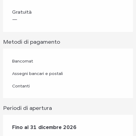
Gratuità
—
Metodi di pagamento
Bancomat
Assegni bancari e postali
Contanti
Periodi di apertura
Dal
Fino al
2 gennaio 2026
31 dicembre 2026
al
31 dicembre 2026