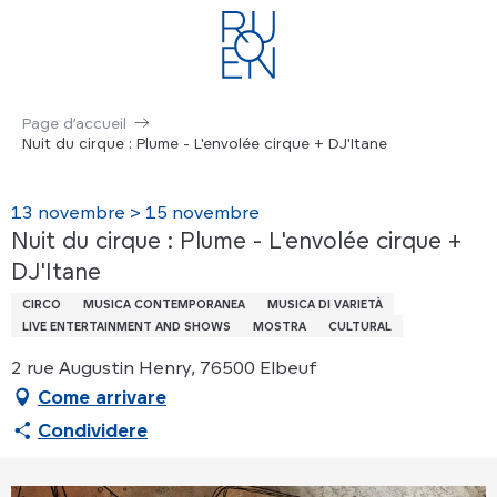
Aller
au
contenu
principal
Page d’accueil
Nuit du cirque : Plume - L'envolée cirque + DJ'Itane
13 novembre > 15 novembre
Nuit du cirque : Plume - L'envolée cirque +
DJ'Itane
CIRCO
MUSICA CONTEMPORANEA
MUSICA DI VARIETÀ
LIVE ENTERTAINMENT AND SHOWS
MOSTRA
CULTURAL
2 rue Augustin Henry, 76500 Elbeuf
Come arrivare
Condividere