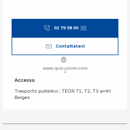
02 79 58 00
▒▒
Contattateci
www.quiz-room.com
Accesso
Accesso
Trasporto pubblico : TEOR T1, T2, T3 arrêt
Belges