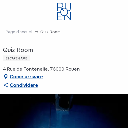
Aller
au
contenu
principal
Page d’accueil
Quiz Room
Quiz Room
ESCAPE GAME
4 Rue de Fontenelle, 76000 Rouen
Come arrivare
Condividere