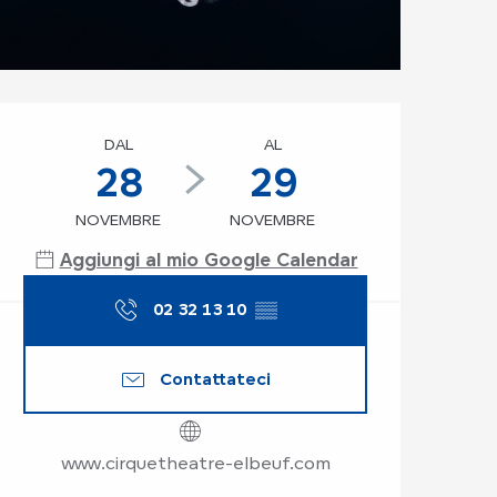
Orari e contatti
DAL
AL
28
29
NOVEMBRE
NOVEMBRE
Aggiungi al mio Google Calendar
02 32 13 10
▒▒
Contattateci
www.cirquetheatre-elbeuf.com