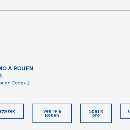
MO A ROUEN
6
ouen Cedex 1
ttateci
Venire a
Spazio
Rouen
pro