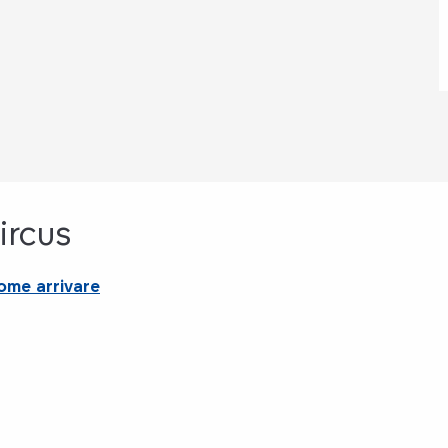
ircus
ome arrivare