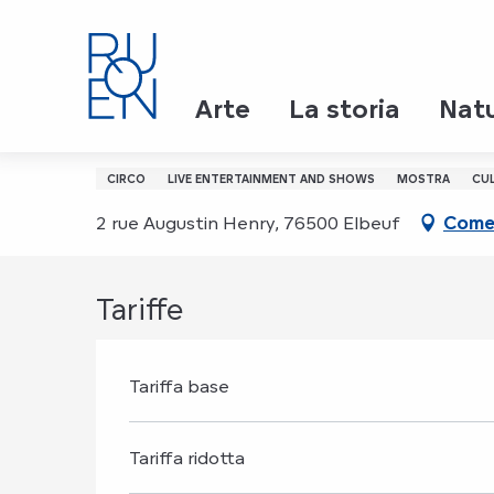
Aller
Page d’accueil
Same Same - Phare Circus
au
contenu
principal
28 novembre > 29 novembre
Arte
La storia
Nat
Same Same - Phare Cir
CIRCO
LIVE ENTERTAINMENT AND SHOWS
MOSTRA
CU
2 rue Augustin Henry, 76500 Elbeuf
Come 
Tariffe
Tariffa base
Tariffa ridotta