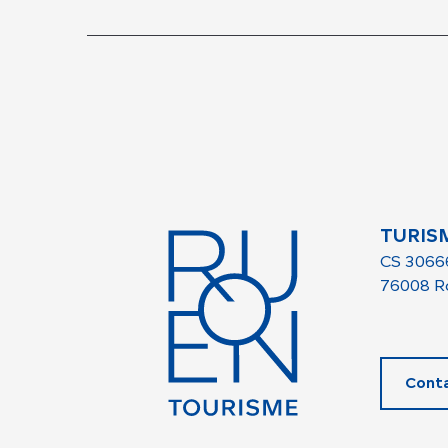
TURIS
CS 3066
76008 R
Conta