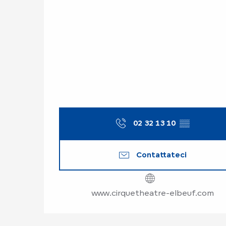
02 32 13 10
▒▒
Contattateci
www.cirquetheatre-elbeuf.com