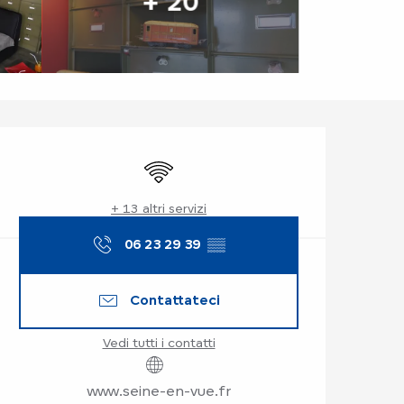
+ 20
Orari e contatti
Wi-Fi
+ 13 altri servizi
06 23 29 39
▒▒
Contattateci
Vedi tutti i contatti
www.seine-en-vue.fr