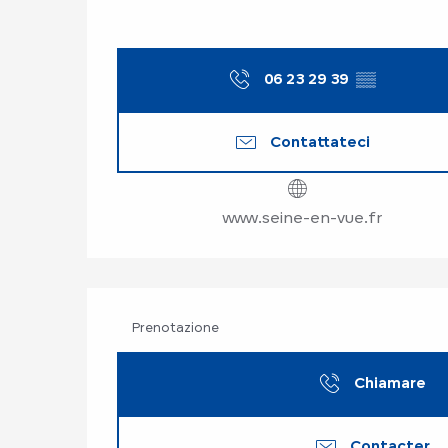
06 23 29 39
▒▒
Contattateci
www.seine-en-vue.fr
Prenotazione
Chiamare
Contacter