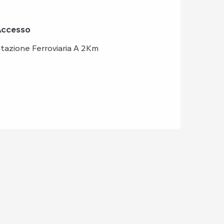
Accesso
Accesso
tazione Ferroviaria A 2Km