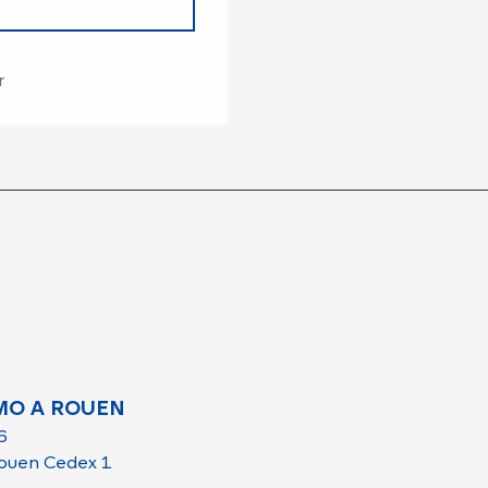
r
MO A ROUEN
6
ouen Cedex 1