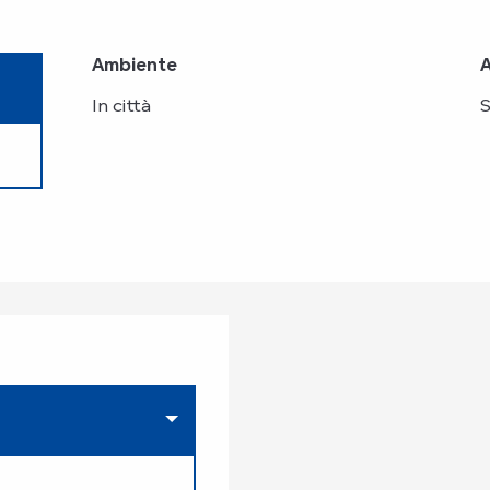
Ambiente
Ambiente
In città
S