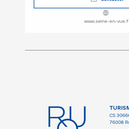
www.seine-en-vue.f
TURIS
CS 3066
76008 R