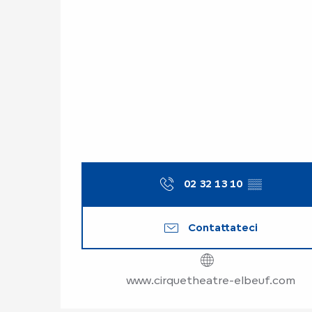
02 32 13 10
▒▒
Contattateci
www.cirquetheatre-elbeuf.com