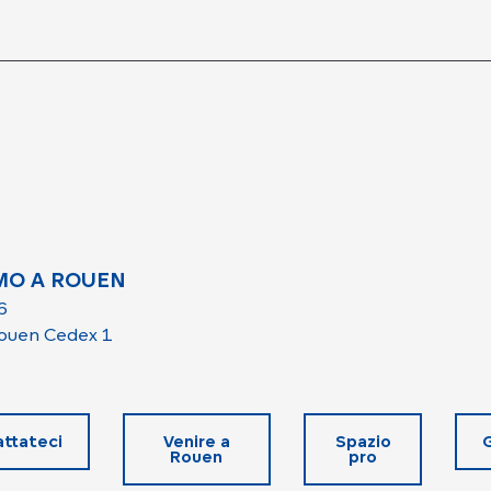
MO A ROUEN
6
ouen Cedex 1
ttateci
Venire a
Spazio
Rouen
pro