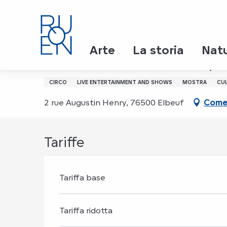
Aller
Page d’accueil
Solo - Circus Ronaldo, Pepijn Ronal
au
contenu
principal
19 marzo 2027 > 21 marzo 2027
Arte
La storia
Nat
Solo - Circus Ronaldo, 
CIRCO
LIVE ENTERTAINMENT AND SHOWS
MOSTRA
CU
2 rue Augustin Henry, 76500 Elbeuf
Come 
Tariffe
Tariffa base
Tariffa ridotta