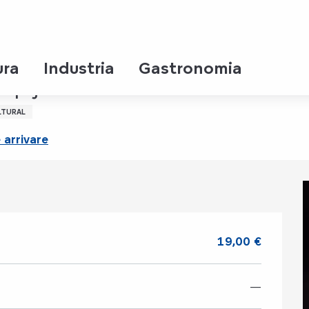
do
ura
Industria
Gastronomia
Pepijn Ronaldo
LTURAL
arrivare
19,00 €
—