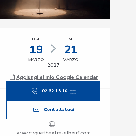
Orari e contatti
DAL
AL
19
21
MARZO
MARZO
2027
Aggiungi al mio Google Calendar
02 32 13 10
▒▒
Contattateci
www.cirquetheatre-elbeuf.com