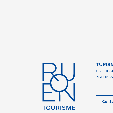
TURIS
CS 3066
76008 R
Conta