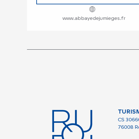
www.abbayedejumieges.fr
TURIS
CS 3066
76008 R