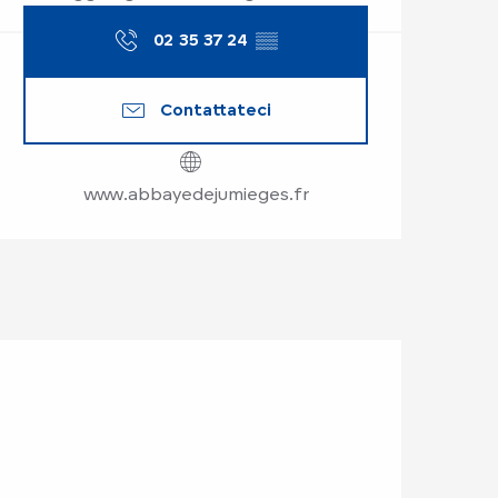
02 35 37 24
▒▒
Contattateci
www.abbayedejumieges.fr