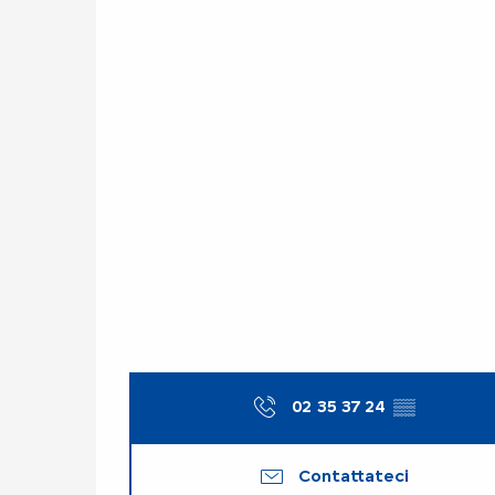
02 35 37 24
▒▒
Contattateci