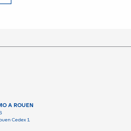
MO A ROUEN
6
ouen Cedex 1