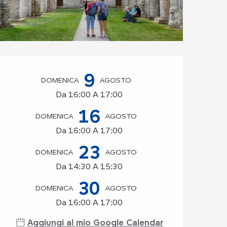
Orari e contatti
9
DOMENICA
AGOSTO
Da 16:00 A 17:00
16
DOMENICA
AGOSTO
Da 16:00 A 17:00
23
DOMENICA
AGOSTO
Da 14:30 A 15:30
30
DOMENICA
AGOSTO
Da 16:00 A 17:00
Aggiungi al mio Google Calendar