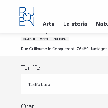
Aller
Page d’accueil
Sunday Tour
au
contenu
principal
Domenica 9 agosto da 16:00 a 17:00 / Domenica
Arte
La storia
Nat
Sunday Tour
FAMIGLIA
VISITA
CULTURAL
Rue Guillaume le Conquérant, 76480 Jumièges
Tariffe
Tariffa base
Orari