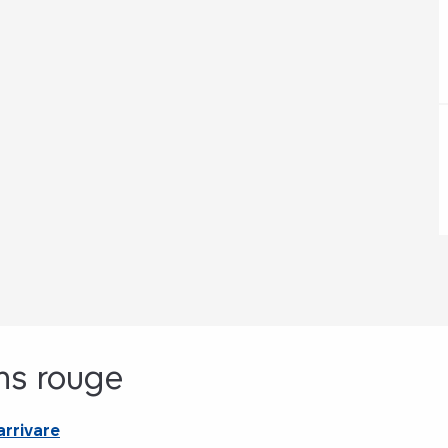
ns rouge
rrivare