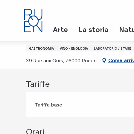
Aller
Page d’accueil
Tour de France des vins rouge
au
contenu
principal
Martedì 17 novembre da 19:30 a 22:30
Arte
La storia
Nat
Tour de France des vins
GASTRONOMIA
VINO - ENOLOGIA
LABORATORIO / STAGE
39 Rue aux Ours, 76000 Rouen
Come arri
Tariffe
Tariffa base
Orari