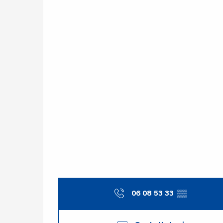
06 08 53 33
▒▒