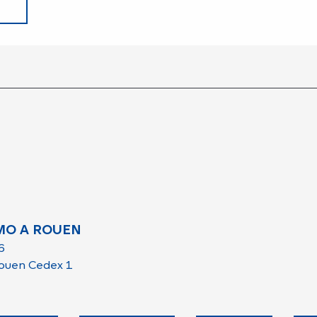
MO A ROUEN
6
ouen Cedex 1