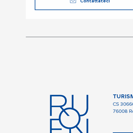
Contattateci
TURIS
CS 3066
76008 R