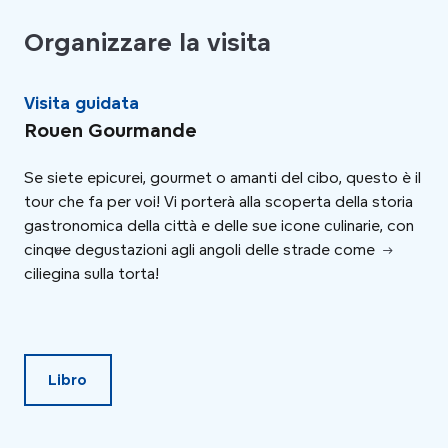
Organizzare la visita
Visita guidata
Off
Rouen Gourmande
La
Se siete epicurei, gourmet o amanti del cibo, questo è il
Con
tour che fa per voi! Vi porterà alla scoperta della storia
ide
gastronomica della città e delle sue icone culinarie, con
ai 
cinque degustazioni agli angoli delle strade come
vit
ciliegina sulla torta!
org
deg
ter
Libro