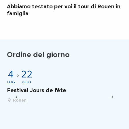
Abbiamo testato per voi il tour di Rouen in
famiglia
Ordine del giorno
4
22
LUG
AGO
AG
Festival Jours de fête
Fe
Rouen