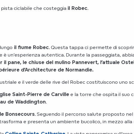
 pista ciclabile che costeggia
il Robec
.
 lungo
il fiume Robec
. Questa tappa ci permette di scoprir
 è un’esperienza autentica. Durante la passeggiata, abbiamo
er il pane, le chiuse del mulino Pannevert, l’attuale Ost
périeure d’Architecture de Normandie.
dustriale e il verde delle rive del Robec costituiscono uno sc
glise Saint-Pierre de Carville
e la torre che ospita il suo
au de Waddington
.
de Bonsecours
. Seguendo il percorso salute proposto ne
si trasforma e presenta un ambiente bucolico, in mezzo alla
lla
Colline Sainte-Catherine
. La vista panoramica sull’are