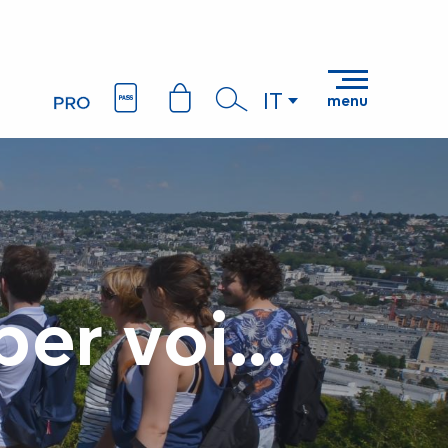
IT
menu
Ricerca
er voi...