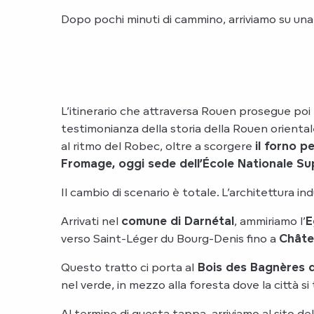
Dopo pochi minuti di cammino, arriviamo su una
L’itinerario che attraversa Rouen prosegue poi
testimonianza della storia della Rouen orientale
al ritmo del Robec, oltre a scorgere
il forno p
Fromage, oggi sede dell’École Nationale Su
Il cambio di scenario è totale. L’architettura in
Arrivati nel
comune di Darnétal
, ammiriamo l’
E
verso Saint-Léger du Bourg-Denis fino a
Châte
Questo tratto ci porta al
Bois des Bagnères 
nel verde, in mezzo alla foresta dove la città 
Al termine di questa tappa, arriviamo al sito de