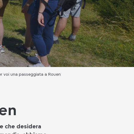
r voi una passeggiata a Rouen
uen
te che desidera