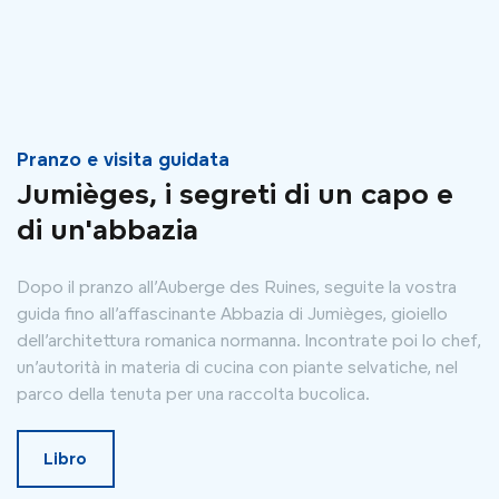
Pranzo e visita guidata
Jumièges, i segreti di un capo e
di un'abbazia
Dopo il pranzo all’Auberge des Ruines, seguite la vostra
guida fino all’affascinante Abbazia di Jumièges, gioiello
dell’architettura romanica normanna. Incontrate poi lo chef,
un’autorità in materia di cucina con piante selvatiche, nel
parco della tenuta per una raccolta bucolica.
Libro