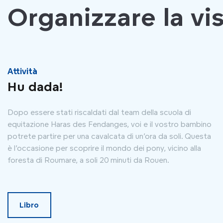
Organizzare la vis
Attività
Hu dada!
Dopo essere stati riscaldati dal team della scuola di
equitazione Haras des Fendanges, voi e il vostro bambino
potrete partire per una cavalcata di un’ora da soli. Questa
è l’occasione per scoprire il mondo dei pony, vicino alla
foresta di Roumare, a soli 20 minuti da Rouen.
Libro