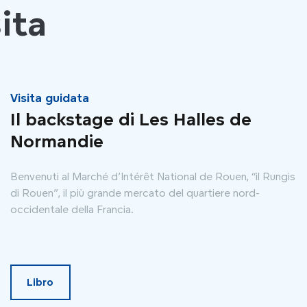
ita
Visita guidata
Il backstage di Les Halles de
Normandie
Benvenuti al Marché d’Intérêt National de Rouen, “il Rungis
di Rouen”, il più grande mercato del quartiere nord-
occidentale della Francia.
Libro