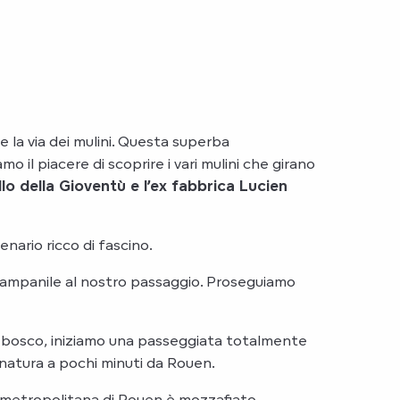
e la via dei mulini. Questa superba
 il piacere di scoprire i vari mulini che girano
ello della Gioventù e l’ex fabbrica Lucien
enario ricco di fascino.
 campanile al nostro passaggio. Proseguiamo
l bosco, iniziamo una passeggiata totalmente
 natura a pochi minuti da Rouen.
a metropolitana di Rouen è mozzafiato.