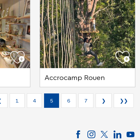
Accrocamp Rouen
❮
1
4
5
6
7
❯
❯❯