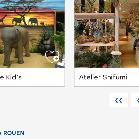
e Kid's
Atelier Shifumi
❮❮
A ROUEN