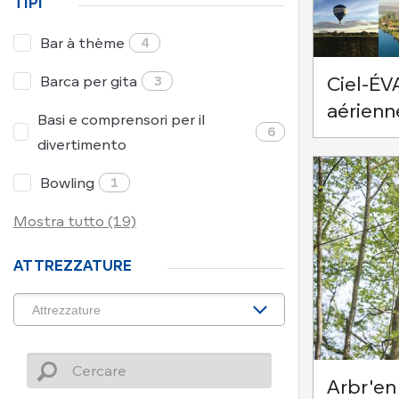
TIPI
Bar à thème
4
Barca per gita
3
Ciel-ÉV
aérienn
Basi e comprensori per il
6
divertimento
Bowling
1
Mostra tutto (19)
ATTREZZATURE
Arbr'en