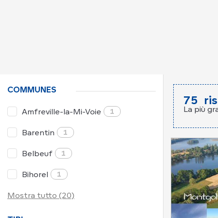
COMMUNES
75
ri
La più gr
Amfreville-la-Mi-Voie
1
Barentin
1
Belbeuf
1
Bihorel
1
Mostra tutto (20)