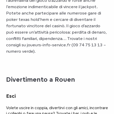
l’adrenalina del gioco d’azzardo e forse anche
l’emozione indimenticabile di vincere il jackpot.
Potete anche partecipare alle numerose gare di
poker texas hold’hem e cercare di diventare il
fortunato vincitore del casinò. Il gioco d’azzardo
può essere un’attività pericolosa: perdita di denaro,
conflitti familiari, dipendenza… Trovate i nostri
consigli su joueurs-info-service.fr (09 74 75 13 13 –
numero verde).
Divertimento a Rouen
Esci
I 
Volete uscire in coppia, divertirvi con gli amici, incontrare
Con
i colleghi o fare una pausa? Trovate i bar, i pub e le
Rou