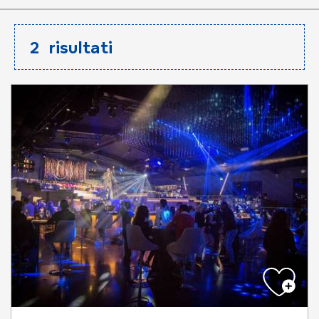
2
risultati