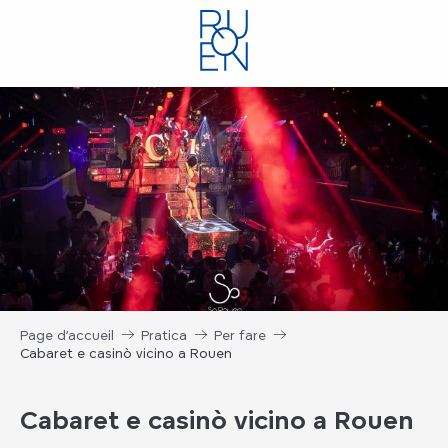
Aller
au
contenu
principal
Page d’accueil
Pratica
Per fare
Cabaret e casinò vicino a Rouen
Cabaret e casinò vicino a Rouen