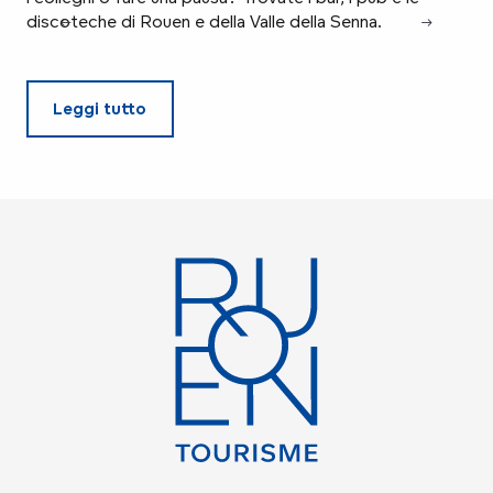
discoteche di Rouen e della Valle della Senna.
gas
gam
Leggi tutto