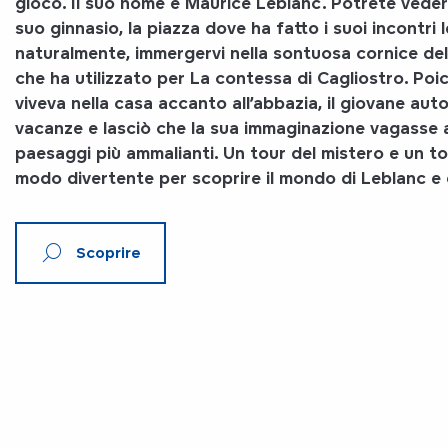
gioco. Il suo nome è Maurice Leblanc. Potrete vedere
suo ginnasio, la piazza dove ha fatto i suoi incontri l
naturalmente, immergervi nella
sontuosa cornice del
che ha utilizzato per La contessa di Cagliostro. Poich
viveva nella casa accanto all’abbazia, il giovane aut
vacanze e lasciò che la sua immaginazione vagasse
paesaggi più ammalianti. Un tour del mistero
e
un t
modo divertente per scoprire il mondo di Leblanc e 
Scoprire