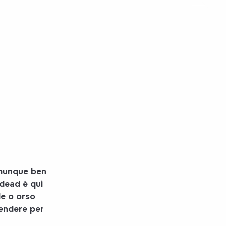
omunque ben
 dead è qui
le o orso
endere per