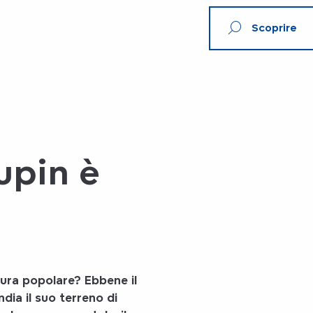
Scoprire
upin è
tura popolare? Ebbene
il
ndia
il suo terreno di