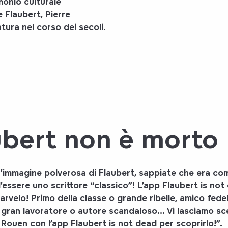
monio culturale
e Flaubert, Pierre
tura nel corso dei secoli.
ubert non è morto
’immagine polverosa di
Flaubert
, sappiate che era c
l’essere
uno scrittore “classico”!
L’app Flaubert is not
arvelo! Primo della classe o grande ribelle, amico fede
 gran lavoratore o autore scandaloso… Vi lasciamo
sc
i Rouen
con
l’app Flaubert is not dead
per scoprirlo!”.