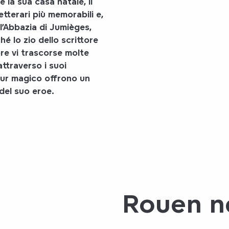
 la sua casa natale, il
etterari più memorabili e,
l’Abbazia di Jumièges
,
é lo zio dello scrittore
ore vi trascorse molte
 attraverso
i suoi
our magico
offrono un
del suo eroe.
Rouen ne