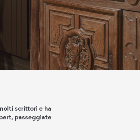
lti scrittori e ha
aubert, passeggiate