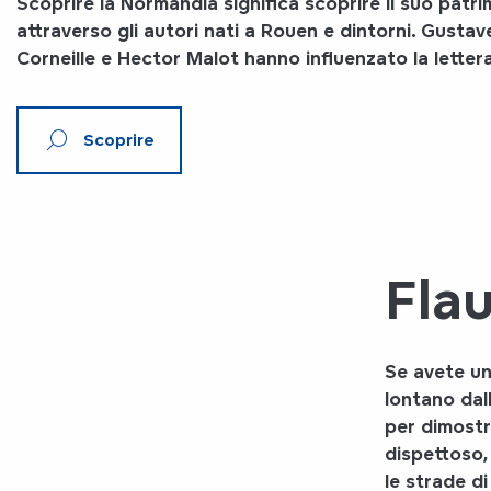
Scoprire la Normandia significa
scoprire il suo patri
attraverso gli autori nati a Rouen e dintorni. Gustav
Corneille e Hector Malot hanno influenzato la lettera
Scoprire
Fla
Se avete un
lontano dal
per dimostr
dispettoso,
le strade d